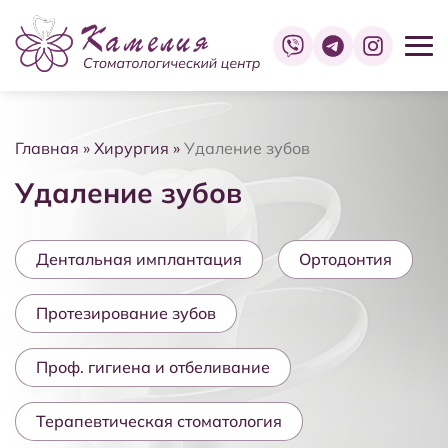
Услуги
О клинике
Новости
Контакты
Главная
»
Хирургия
»
Удаление зубов
Удаление зубов
Дентальная имплантация
Ортодонтия
Протезирование зубов
Проф. гигиена и отбеливание
Терапевтическая стоматология